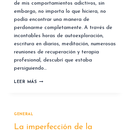
de mis comportamientos adictivos, sin
embargo, no importa lo que hiciera, no
podía encontrar una manera de
perdonarme completamente. A través de
incontables horas de autoexploración,
escritura en diarios, meditación, numerosas
reuniones de recuperación y terapia
profesional, descubrí que estaba
persiguiendo…
¿
LEER MÁS
E
S
T
Á
S
GENERAL
T
La imperfección de la
E