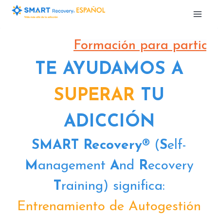
Saltar
al
contenido
Formación para particular
TE AYUDAMOS A
SUPERAR
TU
ADICCIÓN
SMART
Recovery
®
(
S
elf-
M
anagement
A
nd
R
ecovery
T
raining) significa:
Entrenamiento de Autogestión