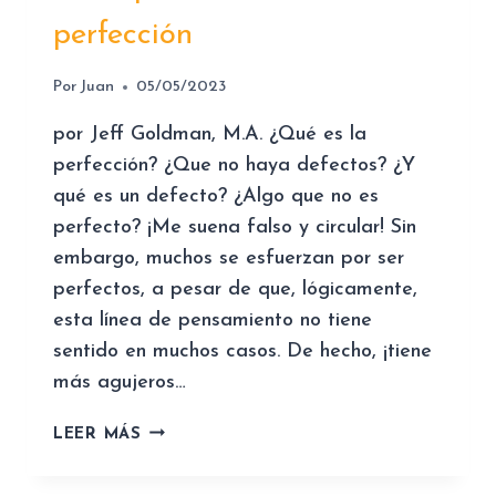
N
perfección
I
E
Por
Juan
05/05/2023
N
D
por Jeff Goldman, M.A. ¿Qué es la
O
perfección? ¿Que no haya defectos? ¿Y
D
qué es un defecto? ¿Algo que no es
I
F
perfecto? ¡Me suena falso y circular! Sin
I
embargo, muchos se esfuerzan por ser
C
perfectos, a pesar de que, lógicamente,
U
esta línea de pensamiento no tiene
L
T
sentido en muchos casos. De hecho, ¡tiene
A
más agujeros…
D
E
L
LEER MÁS
S
A
P
I