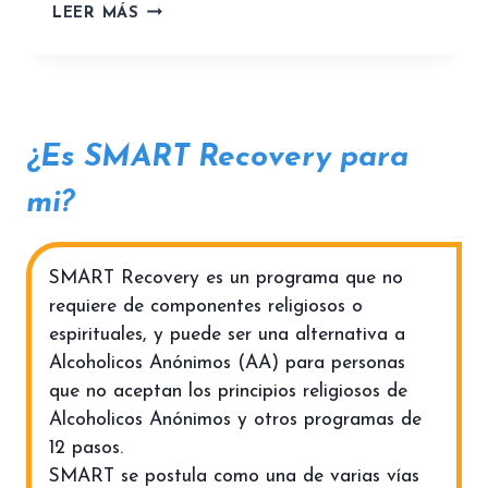
L
LEER MÁS
O
C
A
?
C
P
I
S
Ó
O
N
S
¿
Es SMART Recovery para
Y
R
mi?
E
L
A
SMART Recovery es un programa que no
P
requiere de componentes religiosos o
S
espirituales, y puede ser una alternativa a
O
S
Alcoholicos Anónimos (AA) para personas
que no aceptan los principios religiosos de
Alcoholicos Anónimos y otros programas de
12 pasos.
SMART se postula como una de varias vías