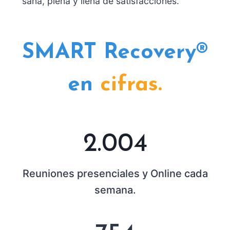
sana, plena y llena de satisfacciones.
SMART
Recovery®
en
cifras.
2
2.004
0
0
Reuniones presenciales y Online cada
4
semana.
7