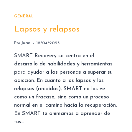
A
M
R
P
A
E
GENERAL
P
R
Lapsos y relapsos
E
F
R
E
D
Por
Juan
18/04/2023
C
O
C
SMART Recovery se centra en el
N
I
A
desarrollo de habilidades y herramientas
Ó
R
N
para ayudar a las personas a superar su
T
D
adicción. En cuanto a los lapsos y los
E
E
relapsos (recaídas), SMART no los ve
A
L
T
como un fracaso, sino como un proceso
A
I
P
normal en el camino hacia la recuperación.
M
E
En SMART te animamos a aprender de
I
R
tus…
S
F
M
E